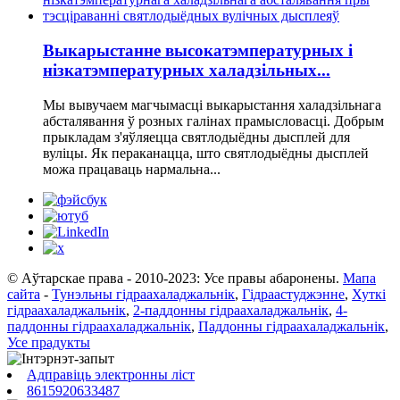
Выкарыстанне высокатэмпературных і
нізкатэмпературных халадзільных...
Мы вывучаем магчымасці выкарыстання халадзільнага
абсталявання ў розных галінах прамысловасці. Добрым
прыкладам з'яўляецца святлодыёдны дысплей для
вуліцы. Як пераканацца, што святлодыёдны дысплей
можа працаваць нармальна...
© Аўтарскае права - 2010-2023: Усе правы абаронены.
Мапа
сайта
-
Тунэльны гідраахаладжальнік
,
Гідраастуджэнне
,
Хуткі
гідраахаладжальнік
,
2-паддонны гідраахаладжальнік
,
4-
паддонны гідраахаладжальнік
,
Паддонны гідраахаладжальнік
,
Усе прадукты
Адправіць электронны ліст
8615920633487