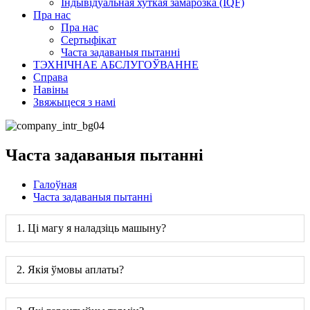
Індывідуальная хуткая замарозка (IQF)
Пра нас
Пра нас
Сертыфікат
Часта задаваныя пытанні
ТЭХНІЧНАЕ АБСЛУГОЎВАННЕ
Справа
Навіны
Звяжыцеся з намі
Часта задаваныя пытанні
Галоўная
Часта задаваныя пытанні
1. Ці магу я наладзіць машыну?
2. Якія ўмовы аплаты?