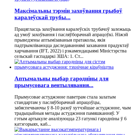
Максімальны тэрмін захоўвання грыбоў
каралеўскай трубы...
Працягласць захоўвання каралеўскіх трубачоў залежыць
ад умоў захоўвання і пасляўборачнай апрацоўкі. Ніжэй
прыведзены аптымізаваныя пратаколы, якія
падтрымліваюцца даследаваннямі захавання прадуктаў
харчавання (IFT, 2022) і рэкамендацыямі Міністэрства
сельскай гаспадаркі ЗША: 1. Ст...
Аптымальны выбар гародніны для
прымусовага вентылявання...
Прымусовае астуджэнне паветрам стала залатым
стандартам у пасляўборачнай апрацоўцы,
забяспечваючы ў 8-10 разоў хутчэйшае астуджэнне, чым
традыцыйныя метады астуджэння памяшканняў. У
гэтым артыкуле аналізуюцца 23 гатункі гародніны ў 6
катэгорыях, каб...