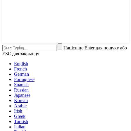
Націсніце Enter для пошуку або
ESC для закрыцця
English
French
German
Portuguese
Spanish
Russian
Japanese
Korean
Arabic
Irish
Greek
Turkish
Italian