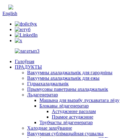
Кітайская
English
Галоўная
ПРАДУКТЫ
Вакуумны ахаладжальнік для гародніны
Вакуумны ахаладжальнік для ежы
Гідраахаладжальнік
Прымусовы паветраны ахаладжальнік
Льдагенератар
Машына для вырабу лускаватага лёду
Блокавы лёдагенератар
Астуджэнне расолам
Прамое астуджэнне
Трубчасты лёдагенератар
Халоднае захоўванне
Вакуумная сублімацыйная сушылка