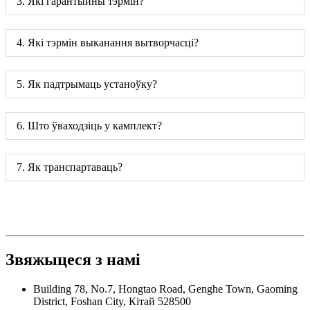
3. Які гарантыйны тэрмін?
4. Які тэрмін выканання вытворчасці?
5. Як падтрымаць устаноўку?
6. Што ўваходзіць у камплект?
7. Як транспартаваць?
Звяжыцеся з намі
Building 78, No.7, Hongtao Road, Genghe Town, Gaoming
District, Foshan City, Кітай 528500