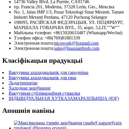
14736 Valley Blvd, La Puente, CA91746
пр. Francia 201, Moderna, 37328 León, Gto., Мексіка
No. 1, Jalan IMP 1/3, Pusat Teknologi Sinar Meranti, Taman
Industri Meranti Perdana, 47120 Puchong Selangor
198095, РАСІЙСКАЯ ФЕДЭРАЦЫЯ, УЛ. ПЕЦЯРБУРГ,
МАРШАЛА ГОВАРАВА ВУЛ., 35, корп. 5,LIT.""W""
Мабільны тэлефон: +8615920633487 (Whatsapp/Wechat)
Тэлефон офіса: +86(769)81881339
Электронная пошта:
nicowork@foxmail.com
Электронная пошта:
sales@huaxianfresh.com
Класіфікацыя прадукцыі
Вакуумны ахаладжальнік для гародніны
Вакуумны ахаладжальнік для ежы
Льдагенератар
Халоднае захоўванне
Вакуумная сублімацыйная сушылка
ІНДЫВІДУАЛЬНАЯ ХУТКАЗАМАРАЗІЛЬНІЦА (IQF)
Апошнія навіны