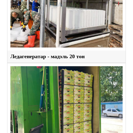
Ледагенератар - мадэль 20 тон