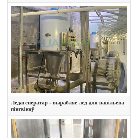
Ледагенератар - вырабляе лёд для павільёна
пінгвінаў