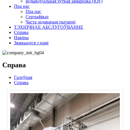
Індывідуальная хуткая замарозка (IQF)
Пра нас
Пра нас
Сертыфікат
Часта задаваныя пытанні
ТЭХНІЧНАЕ АБСЛУГОЎВАННЕ
Справа
Навіны
Звяжыцеся з намі
Справа
Галоўная
Справа