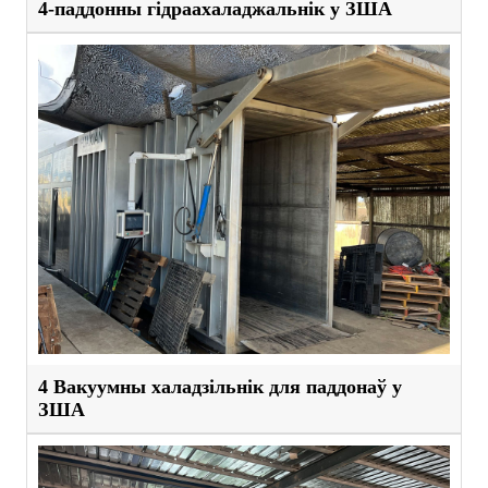
4-паддонны гідраахаладжальнік у ЗША
4 Вакуумны халадзільнік для паддонаў у
ЗША