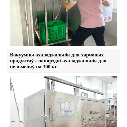
Вакуумны ахаладжальнік для харчовых
прадуктаў - папярэдні ахаладжальнік для
пельменяў на 300 кг