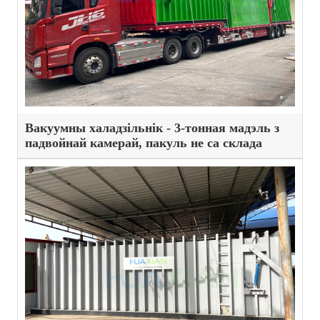
Вакуумны халадзільнік - 3-тонная мадэль з
падвойнай камерай, пакуль не са склада