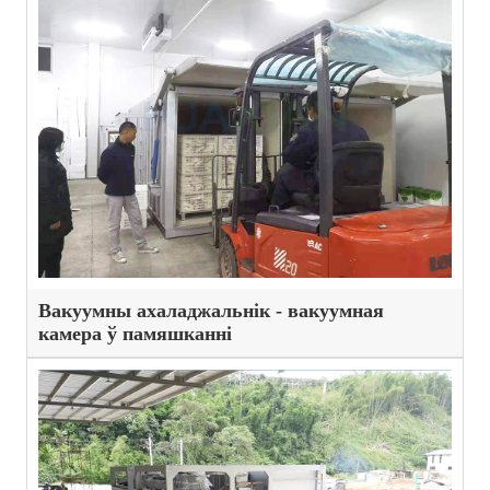
Вакуумны ахаладжальнік - вакуумная
камера ў памяшканні