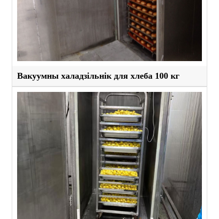
Вакуумны халадзільнік для хлеба 100 кг