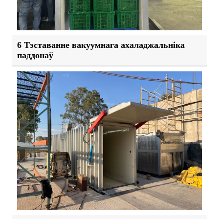
6 Тэставанне вакуумнага ахаладжальніка
паддонаў