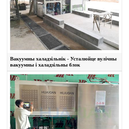
Вакуумны халадзільнік - Усталюйце вулічны
вакуумны і халадзільны блок