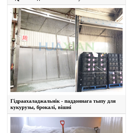
Гідраахаладжальнік - паддоннага тыпу для
кукурузы, брокалі, вішні