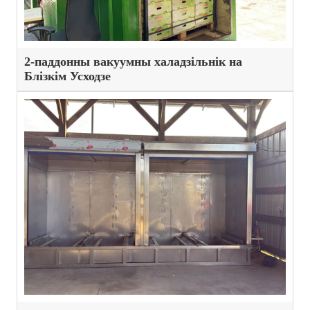
2-паддонны вакуумны халадзільнік на
Блізкім Усходзе