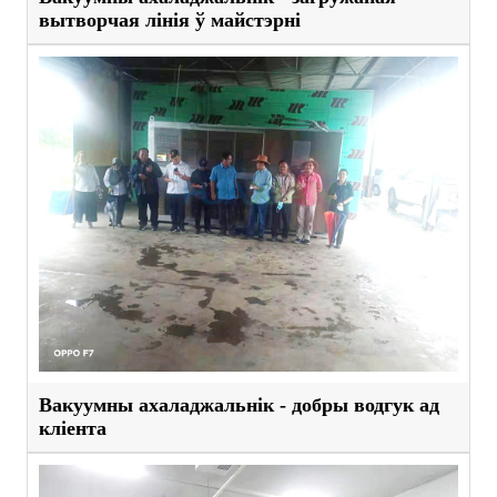
вытворчая лінія ў майстэрні
Вакуумны ахаладжальнік - добры водгук ад
кліента