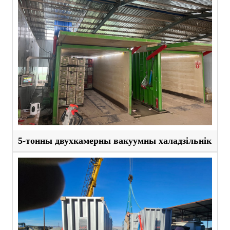
5-тонны двухкамерны вакуумны халадзільнік