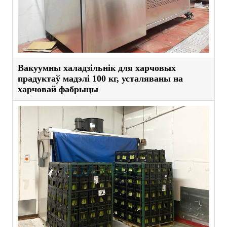
Вакуумны халадзільнік для харчовых
прадуктаў мадэлі 100 кг, усталяваны на
харчовай фабрыцы