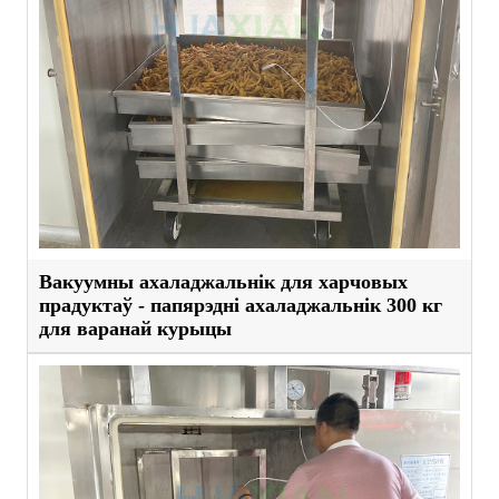
Вакуумны ахаладжальнік для харчовых
прадуктаў - папярэдні ахаладжальнік 300 кг
для варанай курыцы