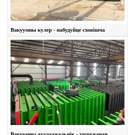
Вакуумны кулер - пабудуйце сховішча
Вакуумны ахаладжальнік - загружаная