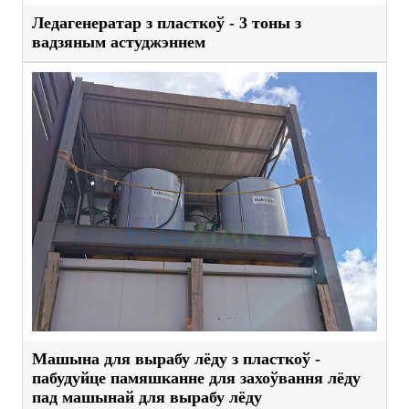
Ледагенератар з пласткоў - 3 тоны з
вадзяным астуджэннем
Машына для вырабу лёду з пласткоў -
пабудуйце памяшканне для захоўвання лёду
пад машынай для вырабу лёду