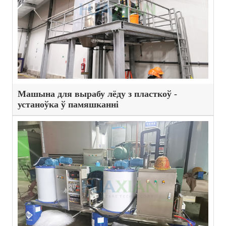
Машына для вырабу лёду з пласткоў -
устаноўка ў памяшканні