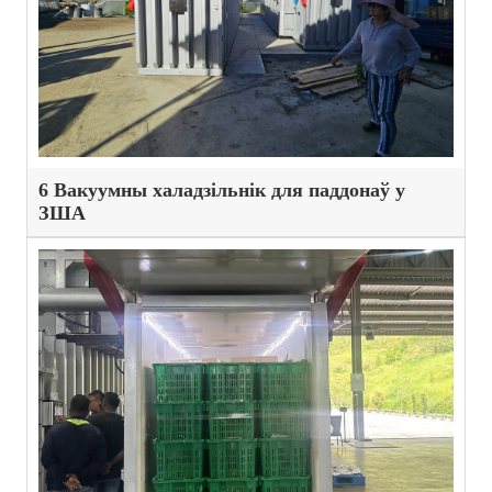
6 Вакуумны халадзільнік для паддонаў у
ЗША