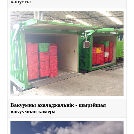
капусты
Вакуумны ахаладжальнік - шырэйшая
вакуумная камера