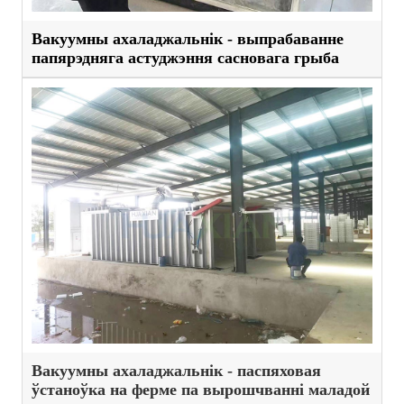
Вакуумны ахаладжальнік - выпрабаванне
папярэдняга астуджэння сасновага грыба
Вакуумны ахаладжальнік - паспяховая
ўстаноўка на ферме па вырошчванні маладой