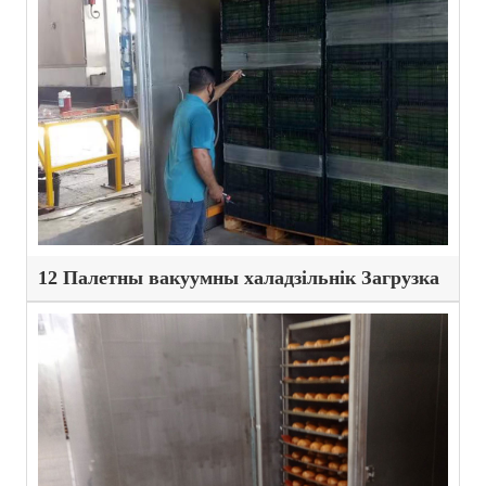
12 Палетны вакуумны халадзільнік Загрузка