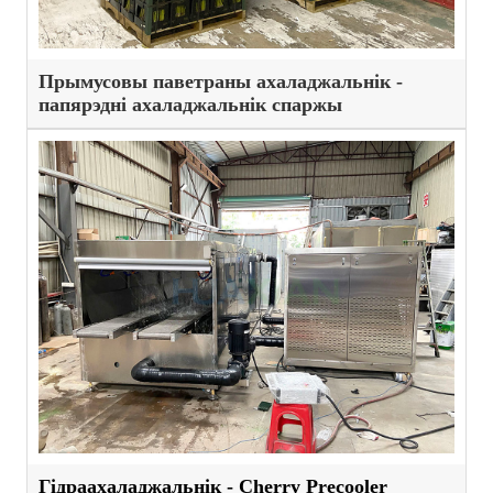
Прымусовы паветраны ахаладжальнік -
папярэдні ахаладжальнік спаржы
Гідраахаладжальнік - Cherry Precooler