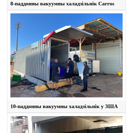
8-паддонны вакуумны халадзільнік Carros
10-паддонны вакуумны халадзільнік у ЗША