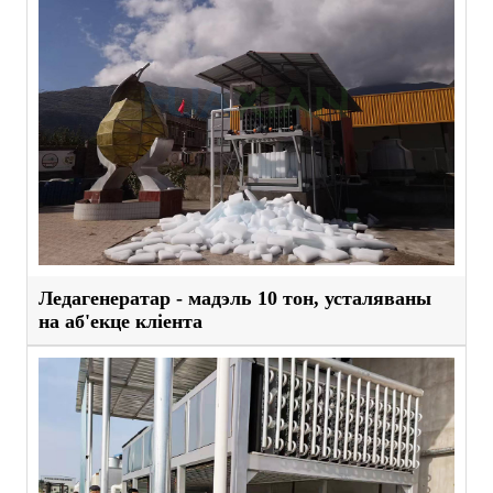
Ледагенератар - мадэль 10 тон, усталяваны
на аб'екце кліента