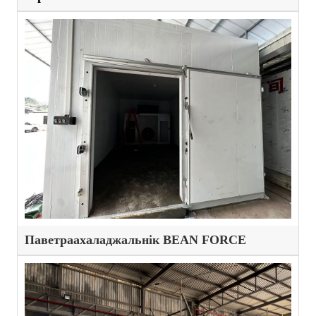
Паветраахаладжальнік BEAN FORCE