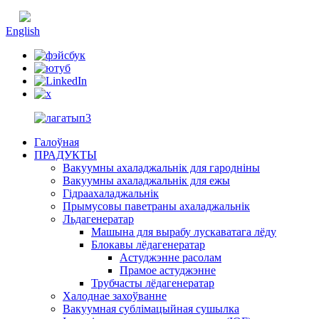
Кітайская
English
Галоўная
ПРАДУКТЫ
Вакуумны ахаладжальнік для гародніны
Вакуумны ахаладжальнік для ежы
Гідраахаладжальнік
Прымусовы паветраны ахаладжальнік
Льдагенератар
Машына для вырабу лускаватага лёду
Блокавы лёдагенератар
Астуджэнне расолам
Прамое астуджэнне
Трубчасты лёдагенератар
Халоднае захоўванне
Вакуумная сублімацыйная сушылка