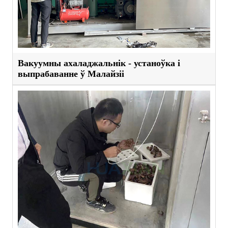
Вакуумны ахаладжальнік - устаноўка і
выпрабаванне ў Малайзіі