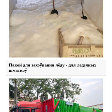
Пакой для захоўвання лёду - для ледзяных
шматкоў