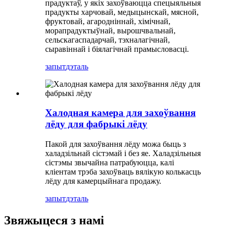
прадуктаў, у якіх захоўваюцца спецыяльныя
прадукты харчовай, медыцынскай, мясной,
фруктовай, агародніннай, хімічнай,
морапрадуктыўнай, вырошчвальнай,
сельскагаспадарчай, тэхналагічнай,
сыравіннай і біялагічнай прамысловасці.
запыт
дэталь
Халодная камера для захоўвання
лёду для фабрыкі лёду
Пакой для захоўвання лёду можа быць з
халадзільнай сістэмай і без яе. Халадзільныя
сістэмы звычайна патрабуюцца, калі
кліентам трэба захоўваць вялікую колькасць
лёду для камерцыйнага продажу.
запыт
дэталь
Звяжыцеся з намі