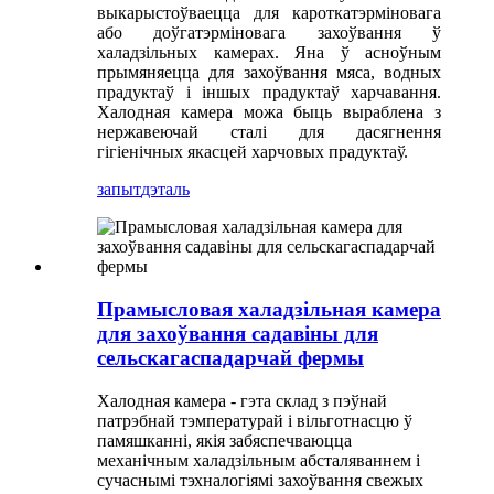
выкарыстоўваецца для кароткатэрміновага
або доўгатэрміновага захоўвання ў
халадзільных камерах. Яна ў асноўным
прымяняецца для захоўвання мяса, водных
прадуктаў і іншых прадуктаў харчавання.
Халодная камера можа быць выраблена з
нержавеючай сталі для дасягнення
гігіенічных якасцей харчовых прадуктаў.
запыт
дэталь
Прамысловая халадзільная камера
для захоўвання садавіны для
сельскагаспадарчай фермы
Халодная камера - гэта склад з пэўнай
патрэбнай тэмпературай і вільготнасцю ў
памяшканні, якія забяспечваюцца
механічным халадзільным абсталяваннем і
сучаснымі тэхналогіямі захоўвання свежых