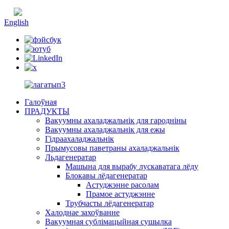
Кітайская
English
Галоўная
ПРАДУКТЫ
Вакуумны ахаладжальнік для гародніны
Вакуумны ахаладжальнік для ежы
Гідраахаладжальнік
Прымусовы паветраны ахаладжальнік
Льдагенератар
Машына для вырабу лускаватага лёду
Блокавы лёдагенератар
Астуджэнне расолам
Прамое астуджэнне
Трубчасты лёдагенератар
Халоднае захоўванне
Вакуумная сублімацыйная сушылка