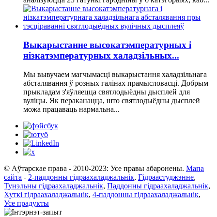
Выкарыстанне высокатэмпературных і
нізкатэмпературных халадзільных...
Мы вывучаем магчымасці выкарыстання халадзільнага
абсталявання ў розных галінах прамысловасці. Добрым
прыкладам з'яўляецца святлодыёдны дысплей для
вуліцы. Як пераканацца, што святлодыёдны дысплей
можа працаваць нармальна...
© Аўтарскае права - 2010-2023: Усе правы абаронены.
Мапа
сайта
-
2-паддонны гідраахаладжальнік
,
Гідраастуджэнне
,
Тунэльны гідраахаладжальнік
,
Паддонны гідраахаладжальнік
,
Хуткі гідраахаладжальнік
,
4-паддонны гідраахаладжальнік
,
Усе прадукты