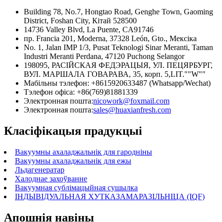
Building 78, No.7, Hongtao Road, Genghe Town, Gaoming
District, Foshan City, Кітай 528500
14736 Valley Blvd, La Puente, CA91746
пр. Francia 201, Moderna, 37328 León, Gto., Мексіка
No. 1, Jalan IMP 1/3, Pusat Teknologi Sinar Meranti, Taman
Industri Meranti Perdana, 47120 Puchong Selangor
198095, РАСІЙСКАЯ ФЕДЭРАЦЫЯ, УЛ. ПЕЦЯРБУРГ,
ВУЛ. МАРШАЛА ГОВАРАВА, 35, корп. 5,LIT.""W""
Мабільны тэлефон: +8615920633487 (Whatsapp/Wechat)
Тэлефон офіса: +86(769)81881339
Электронная пошта:
nicowork@foxmail.com
Электронная пошта:
sales@huaxianfresh.com
Класіфікацыя прадукцыі
Вакуумны ахаладжальнік для гародніны
Вакуумны ахаладжальнік для ежы
Льдагенератар
Халоднае захоўванне
Вакуумная сублімацыйная сушылка
ІНДЫВІДУАЛЬНАЯ ХУТКАЗАМАРАЗІЛЬНІЦА (IQF)
Апошнія навіны