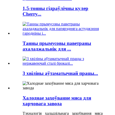
1,5-тонны гідраўлічны кулер
Cherry...
Танны прымусовы паветраны
ахаладжальнік для ...
3 хвіліны аўтаматычнай працы...
Халоднае захоўванне мяса для
харчовага завода
Тэхналогія халадзільнага захоўвання мяса