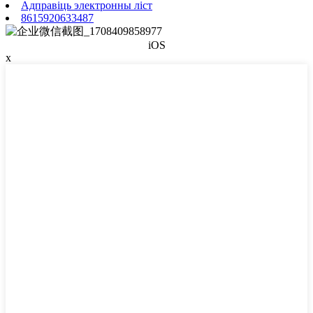
Адправіць электронны ліст
8615920633487
iOS
х