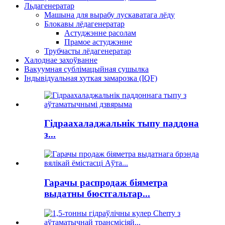
Льдагенератар
Машына для вырабу лускаватага лёду
Блокавы лёдагенератар
Астуджэнне расолам
Прамое астуджэнне
Трубчасты лёдагенератар
Халоднае захоўванне
Вакуумная сублімацыйная сушылка
Індывідуальная хуткая замарозка (IQF)
Гідраахаладжальнік тыпу паддона
з...
Гарачы распродаж біяметра
выдатны бюстгальтар...