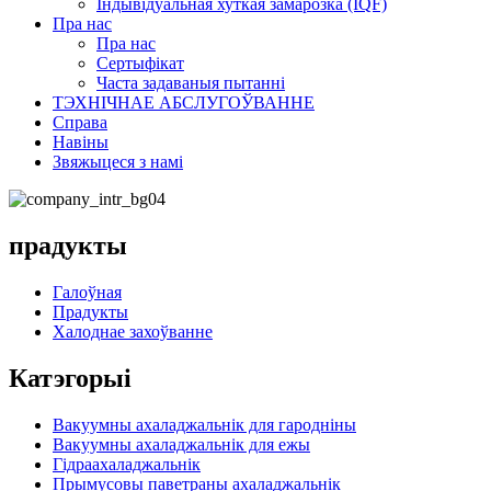
Індывідуальная хуткая замарозка (IQF)
Пра нас
Пра нас
Сертыфікат
Часта задаваныя пытанні
ТЭХНІЧНАЕ АБСЛУГОЎВАННЕ
Справа
Навіны
Звяжыцеся з намі
прадукты
Галоўная
Прадукты
Халоднае захоўванне
Катэгорыі
Вакуумны ахаладжальнік для гародніны
Вакуумны ахаладжальнік для ежы
Гідраахаладжальнік
Прымусовы паветраны ахаладжальнік