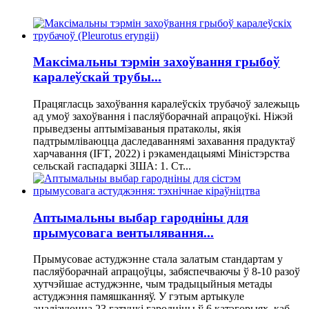
Максімальны тэрмін захоўвання грыбоў
каралеўскай трубы...
Працягласць захоўвання каралеўскіх трубачоў залежыць
ад умоў захоўвання і пасляўборачнай апрацоўкі. Ніжэй
прыведзены аптымізаваныя пратаколы, якія
падтрымліваюцца даследаваннямі захавання прадуктаў
харчавання (IFT, 2022) і рэкамендацыямі Міністэрства
сельскай гаспадаркі ЗША: 1. Ст...
Аптымальны выбар гародніны для
прымусовага вентылявання...
Прымусовае астуджэнне стала залатым стандартам у
пасляўборачнай апрацоўцы, забяспечваючы ў 8-10 разоў
хутчэйшае астуджэнне, чым традыцыйныя метады
астуджэння памяшканняў. У гэтым артыкуле
аналізуюцца 23 гатункі гародніны ў 6 катэгорыях, каб...