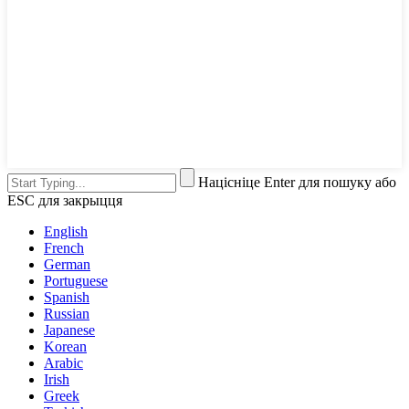
Націсніце Enter для пошуку або
ESC для закрыцця
English
French
German
Portuguese
Spanish
Russian
Japanese
Korean
Arabic
Irish
Greek