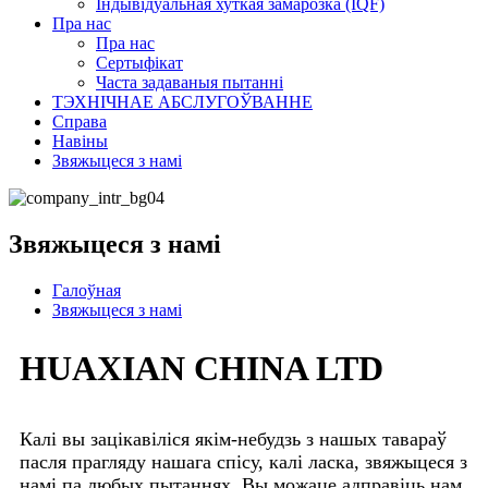
Індывідуальная хуткая замарозка (IQF)
Пра нас
Пра нас
Сертыфікат
Часта задаваныя пытанні
ТЭХНІЧНАЕ АБСЛУГОЎВАННЕ
Справа
Навіны
Звяжыцеся з намі
Звяжыцеся з намі
Галоўная
Звяжыцеся з намі
HUAXIAN CHINA LTD
Калі вы зацікавіліся якім-небудзь з нашых тавараў
пасля прагляду нашага спісу, калі ласка, звяжыцеся з
намі па любых пытаннях. Вы можаце адправіць нам