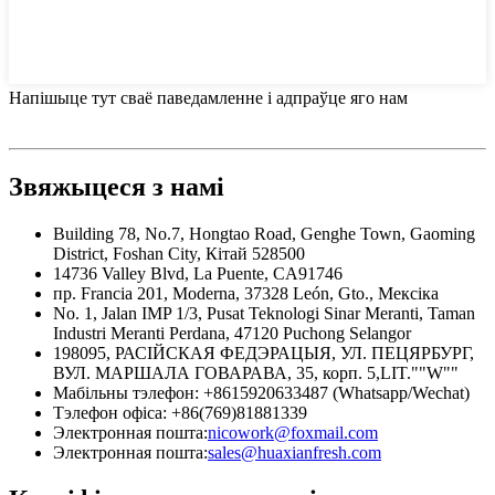
Напішыце тут сваё паведамленне і адпраўце яго нам
Звяжыцеся з намі
Building 78, No.7, Hongtao Road, Genghe Town, Gaoming
District, Foshan City, Кітай 528500
14736 Valley Blvd, La Puente, CA91746
пр. Francia 201, Moderna, 37328 León, Gto., Мексіка
No. 1, Jalan IMP 1/3, Pusat Teknologi Sinar Meranti, Taman
Industri Meranti Perdana, 47120 Puchong Selangor
198095, РАСІЙСКАЯ ФЕДЭРАЦЫЯ, УЛ. ПЕЦЯРБУРГ,
ВУЛ. МАРШАЛА ГОВАРАВА, 35, корп. 5,LIT.""W""
Мабільны тэлефон: +8615920633487 (Whatsapp/Wechat)
Тэлефон офіса: +86(769)81881339
Электронная пошта:
nicowork@foxmail.com
Электронная пошта:
sales@huaxianfresh.com