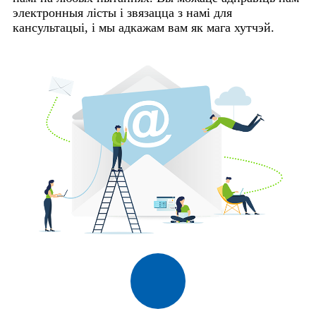
электронныя лісты і звязацца з намі для
кансультацыі, і мы адкажам вам як мага хутчэй.