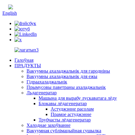
Кітайская
English
Галоўная
ПРАДУКТЫ
Вакуумны ахаладжальнік для гародніны
Вакуумны ахаладжальнік для ежы
Гідраахаладжальнік
Прымусовы паветраны ахаладжальнік
Льдагенератар
Машына для вырабу лускаватага лёду
Блокавы лёдагенератар
Астуджэнне расолам
Прамое астуджэнне
Трубчасты лёдагенератар
Халоднае захоўванне
Вакуумная сублімацыйная сушылка