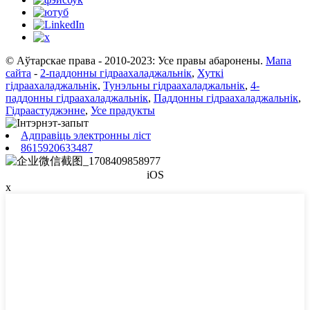
© Аўтарскае права - 2010-2023: Усе правы абаронены.
Мапа
сайта
-
2-паддонны гідраахаладжальнік
,
Хуткі
гідраахаладжальнік
,
Тунэльны гідраахаладжальнік
,
4-
паддонны гідраахаладжальнік
,
Паддонны гідраахаладжальнік
,
Гідраастуджэнне
,
Усе прадукты
Адправіць электронны ліст
8615920633487
iOS
х