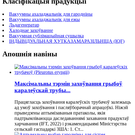
Класіфікацыя прадукцыі
Вакуумны ахаладжальнік для гародніны
Вакуумны ахаладжальнік для ежы
Льдагенератар
Халоднае захоўванне
Вакуумная сублімацыйная сушылка
ІНДЫВІДУАЛЬНАЯ ХУТКАЗАМАРАЗІЛЬНІЦА (IQF)
Апошнія навіны
Максімальны тэрмін захоўвання грыбоў
каралеўскай трубы...
Працягласць захоўвання каралеўскіх трубачоў залежыць
ад умоў захоўвання і пасляўборачнай апрацоўкі. Ніжэй
прыведзены аптымізаваныя пратаколы, якія
падтрымліваюцца даследаваннямі захавання прадуктаў
харчавання (IFT, 2022) і рэкамендацыямі Міністэрства
сельскай гаспадаркі ЗША: 1. Ст...