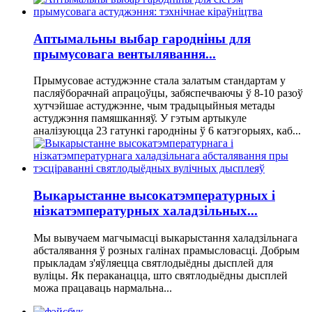
Аптымальны выбар гародніны для
прымусовага вентылявання...
Прымусовае астуджэнне стала залатым стандартам у
пасляўборачнай апрацоўцы, забяспечваючы ў 8-10 разоў
хутчэйшае астуджэнне, чым традыцыйныя метады
астуджэння памяшканняў. У гэтым артыкуле
аналізуюцца 23 гатункі гародніны ў 6 катэгорыях, каб...
Выкарыстанне высокатэмпературных і
нізкатэмпературных халадзільных...
Мы вывучаем магчымасці выкарыстання халадзільнага
абсталявання ў розных галінах прамысловасці. Добрым
прыкладам з'яўляецца святлодыёдны дысплей для
вуліцы. Як пераканацца, што святлодыёдны дысплей
можа працаваць нармальна...